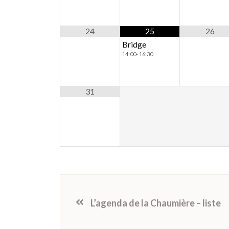
24
25
26
Bridge
14:00- 16:30
31
L’agenda de la Chaumière – liste