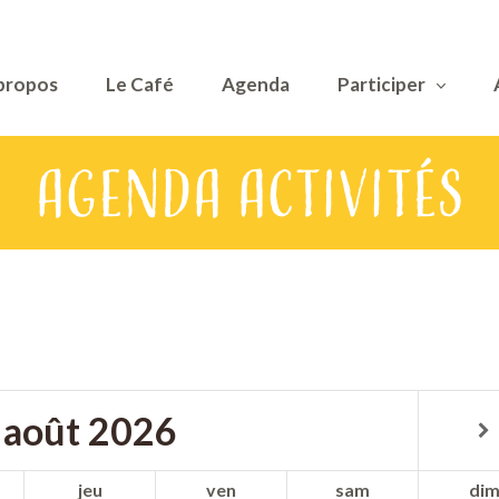
propos
Le Café
Agenda
Participer
Agenda Activités
août
2026
jeu
ven
sam
di