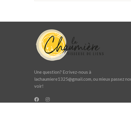
Une question? Ecrivez-nous à
lachaumiere1325@gmail.com
, ou mieux passez no
voir!
Site géré par La Chaumière ASBL. Contactez-nou