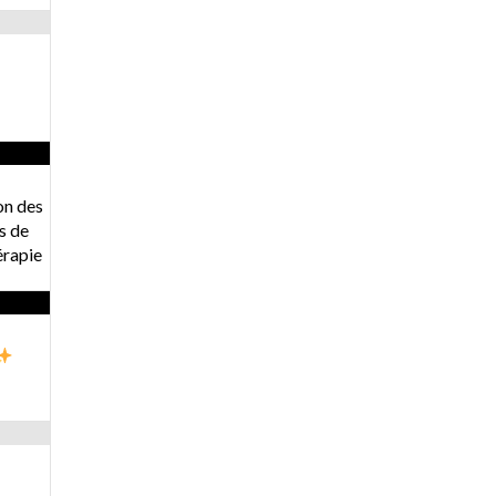
on des
s de
érapie