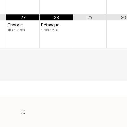
27
28
29
30
Chorale
Pétanque
18:45- 20:00
18:30- 19:30