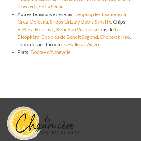
Brasserie de La Senne
Autres boissons et en-cas :
Le gang des tisanières à
Grez-Doiceau, Sirops
Grizzly Bob à Seneffe
, Chips
ReBel à Hesbaye
,
Kefir Eau Vertueuse
, Jus de
La
Biosphère
,
Cookies de Benoit Segond
,
Chocolat Nao
,
choix de vins bio via
les Halles à Wavre
.
Plats:
Bocow d’Annevoie