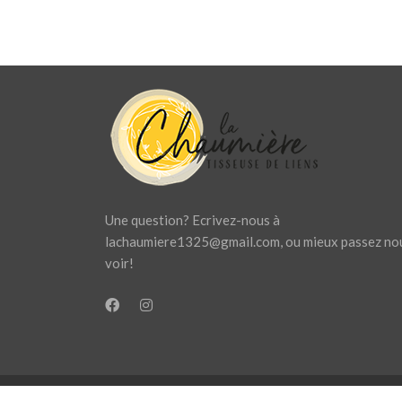
Une question? Ecrivez-nous à
lachaumiere1325@gmail.com
, ou mieux passez no
voir!
Site géré par La Chaumière ASBL. Contactez-nou