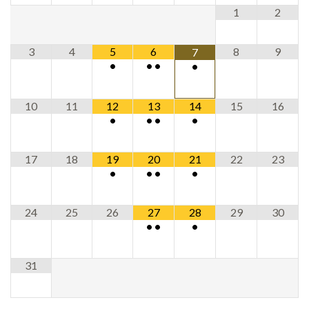
1
2
3
4
5
6
8
9
7
•
•
•
•
10
11
12
13
14
15
16
•
•
•
•
17
18
19
20
21
22
23
•
•
•
•
24
25
26
27
28
29
30
•
•
•
31