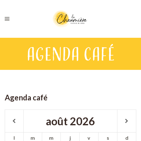
Agenda café
Agenda café
août
2026
l
m
m
j
v
s
d