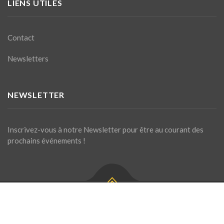
LIENS UTILES
Contact
Newsletters
NEWSLETTER
Inscrivez-vous à notre Newsletter pour être au courant des
prochains événements !
Site géré par La Chaumière ASBL. Contactez-nous pour toute
question!