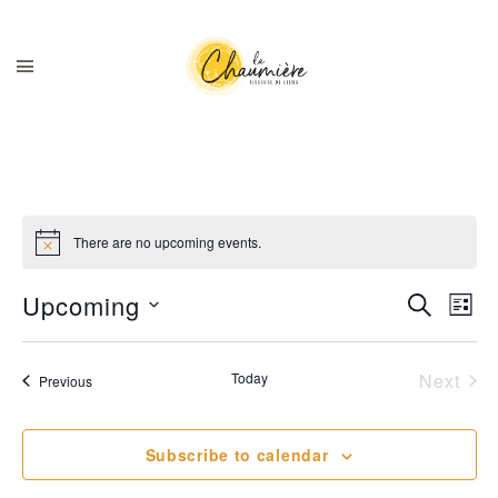
There are no upcoming events.
Upcoming
Search
Ev
Even
List
Select
V
date.
Sear
Today
Next
Events
Previous
Event
Na
and
Subscribe to calendar