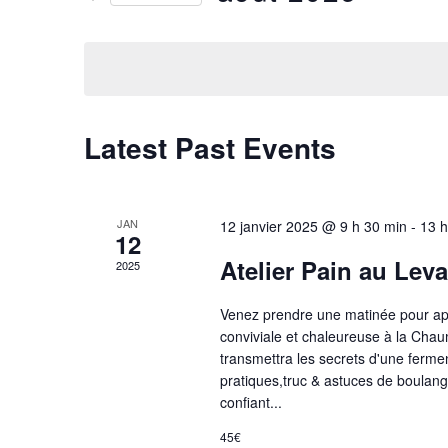
and
by
Select
Keyword.
date.
Views
Navigation
Latest Past Events
JAN
12 janvier 2025 @ 9 h 30 min
-
13 h
12
Atelier Pain au Leva
2025
Venez prendre une matinée pour app
conviviale et chaleureuse à la Chau
transmettra les secrets d'une fermen
pratiques,truc & astuces de boulang
confiant...
45€