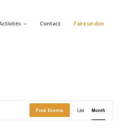
Activités
Contact
Faire un don
Event
Find Events
List
Month
Views