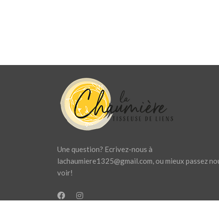
Une question? Ecrivez-nous à
lachaumiere1325@gmail.com
, ou mieux passez no
voir!