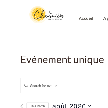
Accueil
A 
Evénement unique
Events
Enter
Keyword.
Search
Search
for
août 2026
This Month
Events